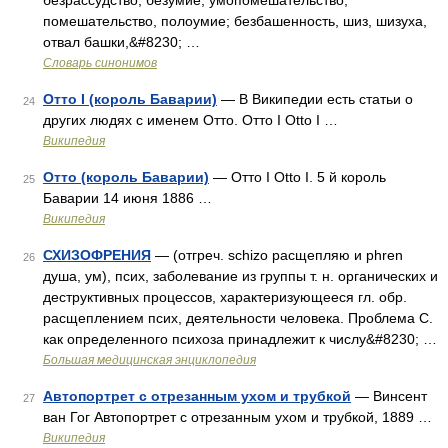
безрассудство, безумие; умопомешательство,
помешательство, полоумие; безбашенность, шиз, шизуха,
отвал башки,&#8230; …
Словарь синонимов
Отто I (король Баварии)
— В Википедии есть статьи о
24
других людях с именем Отто. Отто I Otto I …
Википедия
Отто (король Баварии)
— Отто I Otto I. 5 й король
25
Баварии 14 июня 1886 …
Википедия
СХИЗОФРЕНИЯ
— (отгреч. schizo расщепляю и phren
26
душа, ум), псих, заболевание из группы т. н. органических и
деструктивных процессов, характеризующееся гл. обр.
расщеплением псих, деятельности человека. Проблема С.
как определенного психоза принадлежит к числу&#8230; …
Большая медицинская энциклопедия
Автопортрет c отрезанным ухом и трубкой
— Винсент
27
ван Гог Автопортрет с отрезанным ухом и трубкой, 1889 …
Википедия