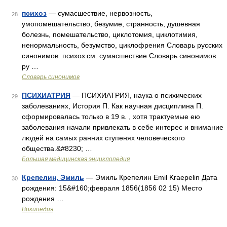
психоз
— сумасшествие, нервозность,
28
умопомешательство, безумие, странность, душевная
болезнь, помешательство, циклотомия, циклотимия,
ненормальность, безумство, циклофрения Словарь русских
синонимов. психоз см. сумасшествие Словарь синонимов
ру …
Словарь синонимов
ПСИХИАТРИЯ
— ПСИХИАТРИЯ, наука о психических
29
заболеваниях, История П. Как научная дисциплина П.
сформировалась только в 19 в. , хотя трактуемые ею
заболевания начали привлекать в себе интерес и внимание
людей на самых ранних ступенях человеческого
общества.&#8230; …
Большая медицинская энциклопедия
Крепелин, Эмиль
— Эмиль Крепелин Emil Kraepelin Дата
30
рождения: 15&#160;февраля 1856(1856 02 15) Место
рождения …
Википедия